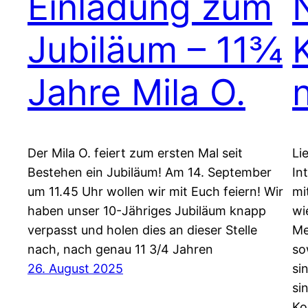
Einladung zum
Jubiläum – 11¾
K
Jahre Mila O.
Der Mila O. feiert zum ersten Mal seit
Li
Bestehen ein Jubiläum! Am 14. September
In
um 11.45 Uhr wollen wir mit Euch feiern! Wir
mi
haben unser 10-Jähriges Jubiläum knapp
wi
verpasst und holen dies an dieser Stelle
Me
nach, nach genau 11 3/4 Jahren
so
26. August 2025
si
si
Ko