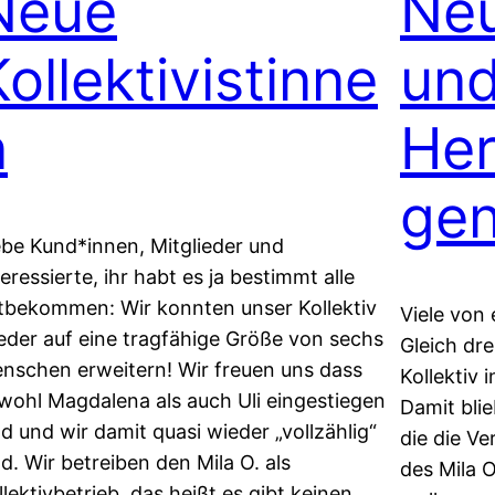
Neue
Neu
ollektivistinne
un
n
Her
ge
ebe Kund*innen, Mitglieder und
teressierte, ihr habt es ja bestimmt alle
tbekommen: Wir konnten unser Kollektiv
Viele von
eder auf eine tragfähige Größe von sechs
Gleich dr
nschen erweitern! Wir freuen uns dass
Kollektiv 
wohl Magdalena als auch Uli eingestiegen
Damit bli
nd und wir damit quasi wieder „vollzählig“
die die V
nd. Wir betreiben den Mila O. als
des Mila O
llektivbetrieb, das heißt es gibt keinen…