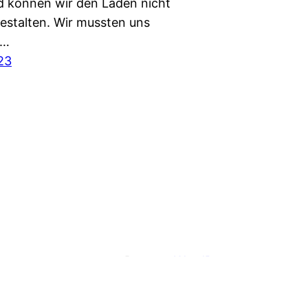
d können wir den Laden nicht
gestalten. Wir mussten uns
m…
023
Benutzt
WordPress